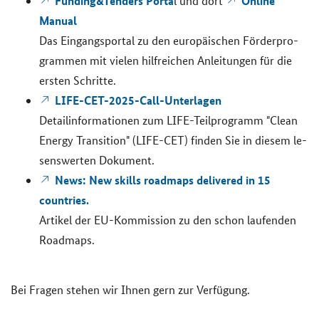
Funding&Tenders Porta
Online
l
und dort
Manual
Das Ein­gangs­por­tal zu den eu­ro­päi­schen För­der­pro­
gram­men mit vie­len hilf­rei­chen An­lei­tun­gen für die
ers­ten Schrit­te.
LIFE-CET-2025-Call-
Un­ter­la­gen
De­tail­in­for­ma­tio­nen zum
LIFE
-​Teilprogramm
"Clean
Energy Transition" (LIFE-CET)
fin­den Sie in die­sem le­
sens­wer­ten Do­ku­ment.
News: New skills roadmaps delivered in 15
countries.
Ar­ti­kel der EU-​Kommission zu den schon lau­fen­den
Roadmaps
.
Bei Fra­gen ste­hen wir Ihnen gern zur Ver­fü­gung.