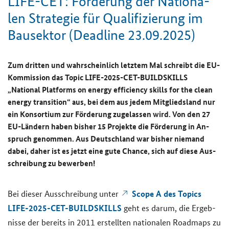
LIFE-CET
: För­de­rung der Na­tio­na­
len Stra­te­gie für Qua­li­fi­zie­rung im
Bau­sek­tor (
Deadline
23.09.2025)
Zum drit­ten und wahr­schein­lich letz­tem Mal schreibt die EU-​
Kommission das
Topic LIFE-2025-CET-BUILDSKILLS
„
National Platforms on energy efficiency skills for the clean
energy transition
“
aus, bei dem aus jedem Mit­glieds­land nur
ein
Kon­sor­ti­um zur För­de­rung zu­ge­las­sen wird. Von den 27
EU-​Ländern haben bis­her 15 Pro­jek­te die För­de­rung in An­
spruch ge­nom­men. Aus Deutsch­land war bis­her nie­mand
dabei, daher ist es jetzt eine gute Chan­ce, sich auf diese Aus­
schrei­bung zu be­wer­ben!
Scope
A des
Topics
Bei die­ser Aus­schrei­bung unter
LIFE-2025-CET-BUILDSKILLS
geht es darum, die Er­geb­
nis­se der be­reits in 2011 er­stell­ten na­tio­na­len
Roadmaps
zu