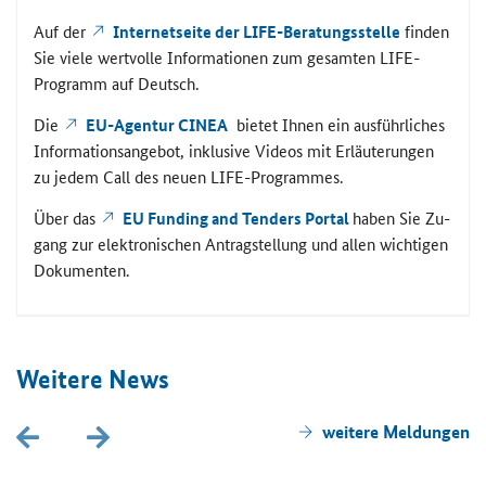
Auf der
In­ter­net­sei­te der
LIFE
-​Beratungsstelle
fin­den
Sie viele wert­vol­le In­for­ma­tio­nen zum ge­sam­ten
LIFE
-​
Programm auf Deutsch.
Die
EU-​Agentur
CINEA
bie­tet Ihnen ein aus­führ­li­ches
In­for­ma­ti­ons­an­ge­bot, in­klu­si­ve Vi­de­os mit Er­läu­te­run­gen
zu jedem
Call
des neuen
LIFE
-​Programmes.
Über das
EU Funding and Tenders Portal
haben Sie Zu­
gang zur elek­tro­ni­schen An­trag­stel­lung und allen wich­ti­gen
Do­ku­men­ten.
Wei­te­re News
wei­te­re Mel­dun­gen