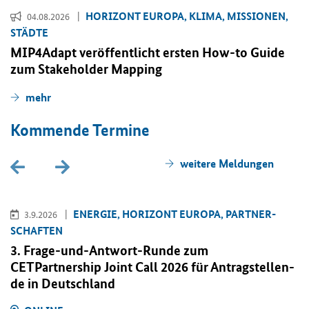
HO­RI­ZONT EU­RO­PA, KLIMA, MIS­SIO­NEN,
04.08.2026
STÄD­TE
MIP4Adapt ver­öf­fent­licht ers­ten
How-to Guide
zum
Stakeholder Mapping
mehr
Kom­men­de Ter­mi­ne
wei­te­re Mel­dun­gen
EN­ER­GIE, HO­RI­ZONT EU­RO­PA, PART­NER­
3.9.2026
SCHAF­TEN
3. Frage-​und-Antwort-Runde zum
CETPartnership Joint Call
2026 für An­trag­stel­len­
de in Deutsch­land