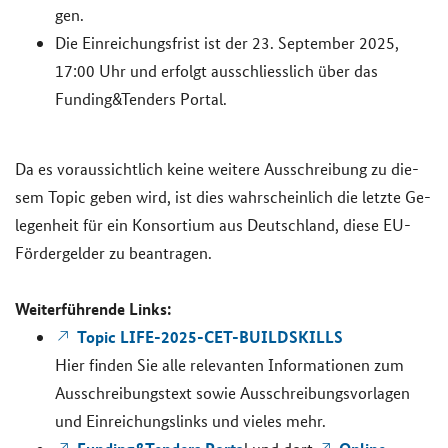
gen.
Die Ein­rei­chungs­frist ist der 23. Sep­tem­ber 2025,
17:00 Uhr und er­folgt aus­schliess­lich über das
Funding&Tenders Portal.
Da es vor­aus­sicht­lich keine wei­te­re Aus­schrei­bung zu die­
sem
Topic
geben wird, ist dies wahr­schein­lich die letz­te Ge­
le­gen­heit für ein Kon­sor­ti­um aus Deutsch­land, diese EU-​
Fördergelder zu be­an­tra­gen.
Wei­ter­füh­ren­de Links:
Topic LIFE-2025-CET-BUILDSKILLS
Hier fin­den Sie alle re­le­van­ten In­for­ma­tio­nen zum
Aus­schrei­bungs­text sowie Aus­schrei­bungs­vor­la­gen
und Ein­rei­chungs­links und vie­les mehr.