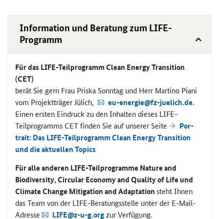
In­for­ma­ti­on und Be­ra­tung zum
LIFE
-​
Programm
Für das
LIFE
-​Teilprogramm
Clean Energy Transition
(CET
)
berät Sie gern Frau Pris­ka Sonn­tag und Herr Mar­ti­no Piani
vom Pro­jekt­trä­ger Jü­lich,
eu-​energie@fz-​juelich.de
.
Einen ers­ten Ein­druck zu den In­hal­ten die­ses
LIFE
-​
Teilprogramms
CET
fin­den Sie auf un­se­rer Seite
Por­
trait: Das
LIFE
-​Teilprogramm
Clean Energy Transition
und die ak­tu­el­len
Topics
Für alle an­de­ren
LIFE
-​Teilprogramme
Nature and
Biodiversity
,
Circular Economy and Quality of Life
und
Climate Change Mitigation and Adaptation
steht Ihnen
das Team von der
LIFE
-​Beratungsstelle unter der E-​Mail-
Adresse
LIFE
@z-u-g.org
zur Ver­fü­gung.