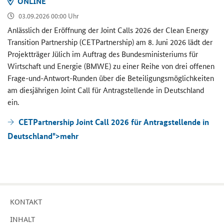
ON­LINE
03.09.2026 00:00 Uhr
An­läss­lich der Er­öff­nung der
Joint Calls
2026 der
Clean Energy
Transition Partnership (CETPartnership)
am 8. Juni 2026 lädt der
Pro­jekt­trä­ger Jü­lich im Auf­trag des Bun­des­mi­nis­te­ri­ums für
Wirt­schaft und En­er­gie (BMWE) zu einer Reihe von drei of­fe­nen
Frage-​und-Antwort-Runden über die Be­tei­li­gungs­mög­lich­kei­ten
am dies­jäh­ri­gen
Joint Call
für An­trag­stel­len­de in Deutsch­land
ein.
CETPartnership Joint Call 2026 für Antragstellende in
Deutschland">
mehr
KON­TAKT
IN­HALT