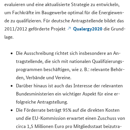
eva­lu­ie­ren und eine ak­tua­li­sier­te Stra­te­gie zu ent­wi­ckeln,
um Fach­kräf­te im Bau­ge­wer­be op­ti­mal für die En­er­gie­wen­
de zu qua­li­fi­zie­ren. Für deut­sche An­trag­stel­len­de bil­det das
Qualergy
2020
2011/2012 ge­för­der­te Pro­jekt
die Grund­
la­ge.
Die Aus­schrei­bung rich­tet sich ins­be­son­de­re an An­
trag­stel­len­de, die sich mit na­tio­na­len Qua­li­fi­zie­rungs­
pro­gram­men be­schäf­ti­gen, wie z. B.: re­le­van­te Be­hör­
den, Ver­bän­de und Ver­ei­ne.
Dar­über hin­aus ist auch das In­ter­es­se der re­le­van­ten
Bun­des­mi­nis­te­ri­en ein wich­ti­ger Aspekt für eine er­
folg­rei­che An­trag­stel­lung.
Die För­der­ra­te be­trägt 95% auf die di­rek­ten Kos­ten
und die EU-​Kommission er­war­tet einen Zu­schuss von
circa 1,5 Mil­lio­nen Euro pro Mit­glieds­staat bei­zu­tra­