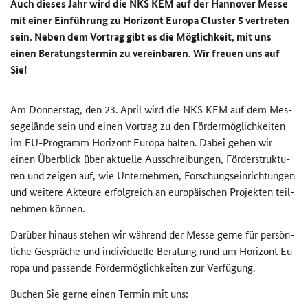
Auch die­ses Jahr wird die NKS KEM auf der Han­no­ver Messe
mit einer Ein­füh­rung zu Ho­ri­zont Eu­ro­pa
Cluster
5 ver­tre­ten
sein. Neben dem Vor­trag gibt es die Mög­lich­keit, mit uns
einen Be­ra­tungs­ter­min zu ver­ein­ba­ren. Wir freu­en uns auf
Sie!
Am Don­ners­tag, den 23. April wird die NKS KEM auf dem Mes­
se­ge­län­de sein und einen Vor­trag zu den För­der­mög­lich­kei­ten
im EU-​Programm Ho­ri­zont Eu­ro­pa hal­ten. Dabei geben wir
einen Über­blick über ak­tu­el­le Aus­schrei­bun­gen, För­der­struk­tu­
ren und zei­gen auf, wie Un­ter­neh­men, For­schungs­ein­rich­tun­gen
und wei­te­re Ak­teu­re er­folg­reich an eu­ro­päi­schen Pro­jek­ten teil­
neh­men kön­nen.
Dar­über hin­aus ste­hen wir wäh­rend der Messe gerne für per­sön­
li­che Ge­sprä­che und in­di­vi­du­el­le Be­ra­tung rund um Ho­ri­zont Eu­
ro­pa und pas­sen­de För­der­mög­lich­kei­ten zur Ver­fü­gung.
Bu­chen Sie gerne einen Ter­min mit uns: