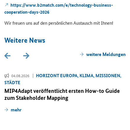
https://www.b2match.com/e/technology-​business-
cooperation-days-2026
Wir freu­en uns auf den per­sön­li­chen Aus­tausch mit Ihnen!
Wei­te­re News
wei­te­re Mel­dun­gen
HO­RI­ZONT EU­RO­PA, KLIMA, MIS­SIO­NEN,
04.08.2026
STÄD­TE
MIP4Adapt ver­öf­fent­licht ers­ten
How-to Guide
zum
Stakeholder Mapping
mehr