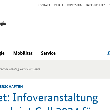
KONTAKT
INHALT
IMPRESSUM
DATENSCHUTZ
gie
Mobilität
Service
cher Infotag Joint Call 2024
NER­SCHAF­TEN
: In­fo­ver­an­stal­tung