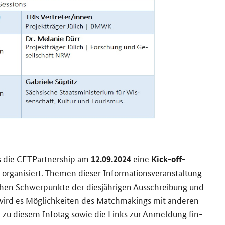
s die CET­Part­ner­ship am
eine
12.09.2024
Kick-​off-
a­ni­siert. The­men die­ser In­for­ma­ti­ons­ver­an­stal­tung
li­chen Schwer­punk­te der dies­jäh­ri­gen Aus­schrei­bung und
 wird es Mög­lich­kei­ten des Matchma­kings mit an­de­ren
n zu die­sem In­fo­tag sowie die Links zur An­mel­dung fin­