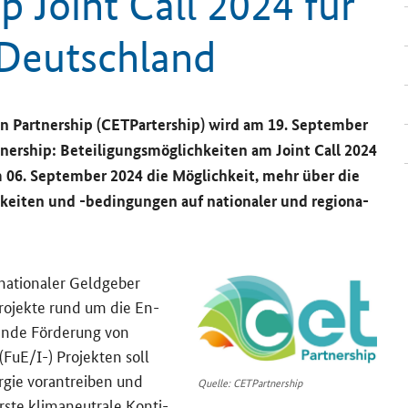
p Joint Call 2024 für
n Deutsch­land
on Partnership
(CET
Partership
) wird am 19. Sep­tem­ber
tnership
: Be­tei­li­gungs­mög­lich­kei­ten am Joint Call 2024
m 06. Sep­tem­ber 2024 die Mög­lich­keit, mehr über die
h­kei­ten und -​bedingungen auf na­tio­na­ler und re­gio­na­
a­tio­na­ler Geld­ge­ber
ro­jek­te rund um die En­
fen­de För­de­rung von
FuE/I-) Pro­jek­ten soll
­gie vor­an­trei­ben und
Quelle: CETPartnership
ste kli­ma­neu­tra­le Kon­ti­