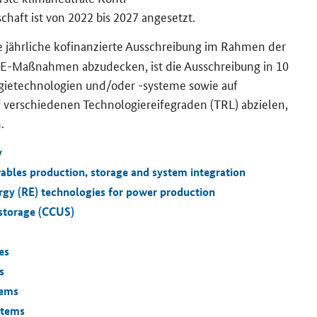
schaft ist von 2022 bis 2027 an­ge­setzt.
te jähr­li­che ko­fi­nan­zier­te Aus­schrei­bung im Rah­men der
E-​Maßnahmen ab­zu­de­cken, ist die Aus­schrei­bung in 10
r­gie­tech­no­lo­gien und/oder -​systeme sowie auf
f ver­schie­de­nen Tech­no­lo­gie­rei­fe­gra­den (TRL) ab­zie­len,
.
y
wables production, storage and system integration
gy (RE) technologies for power production
 storage (CCUS)
es
s
tems
stems