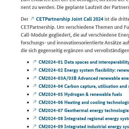
nent zu wer­den. Die ge­plan­te Lauf­zeit der Part­ner­
Der
ist die drit­
CET­Part­ner­ship Joint Call 2024
CET
Partnership
. Um ver­schie­de­ne The­men und Fu
Call-​Module ge­glie­dert, die auf ver­schie­de­ne En­e
forschungs-​ und in­no­va­ti­ons­ori­en­tier­te An­sät­ze au
die sich ge­gen­sei­tig er­gän­zen und ver­voll­stän­di­gen
CM2024-​01
Data spaces and interoperabilit
CM2024-​02
Energy system flexibility: rene
CM2024-​03A/03B
Advanced renewable ener
CM2024-​04
Carbon capture, utilisation and
CM2024-​05
Hydrogen & renewable fuels
CM2024-​06
Heating and cooling technologi
CM2024-​07
Geothermal energy technologie
CM2024-​08
Integrated regional energy sys
CM2024-​09
Integrated industrial energy sy