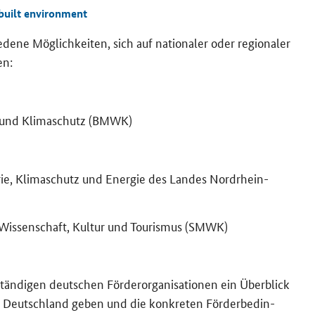
 built environment
de­ne Mög­lich­kei­ten, sich auf na­tio­na­ler oder re­gio­na­ler
en:
ft und Kli­ma­schutz (BMWK)
trie, Kli­ma­schutz und En­er­gie des Lan­des Nordrhein-​
r Wis­sen­schaft, Kul­tur und Tou­ris­mus (SMWK)
än­di­gen deut­schen För­der­or­ga­ni­sa­tio­nen ein Über­blick
 in Deutsch­land geben und die kon­kre­ten För­der­be­din­