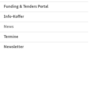
Fun­ding & Ten­ders Por­tal
Info-​Koffer
News
Ter­mi­ne
News­let­ter