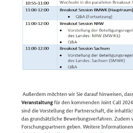
Au­ßer­dem möch­ten wir Sie dar­auf hin­wei­sen, das
für den kom­men­den Joint Call 2024 or­g
Veranstaltung
sind die Vor­stel­lung der Part­ner­schaft, die in­halt­
das grund­sätz­li­che Be­wer­bungs­ver­fah­ren. Zudem
For­schungs­part­nern geben. Wei­te­re In­for­ma­tio­ne