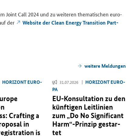
 zum Joint Call 2024 und zu wei­te­ren the­ma­ti­schen eu­ro­
e auf der
Web­site der Clean En­er­gy Tran­si­ti­on Part­
wei­te­re Mel­dun­gen
HO­RI­ZONT EU­RO­
HO­RI­ZONT EU­RO­
31.07.2026
PA
Europe
EU-​Konsultation zu den
on
künf­ti­gen Leit­li­ni­en
s: Crafting a
zum „
Do No Significant
roposal in
Harm
“-​Prinzip ge­star­
 registration is
tet