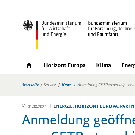
Horizont Europa
Klima
Ener
Startseite
Service
News
Anmeldung CETPartnership- deuts
EN­ER­GIE, HO­RI­ZONT EU­RO­PA, PART­
01.08.2024
An­mel­dung ge­öff­net