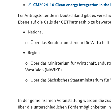
CM2024-​10
Clean energy integration in the
Für An­trag­stel­len­de in Deutsch­land gibt es ver­schie­
Ebene auf die Calls der CET
Partnership
zu be­wer­b
Na­tio­nal:
o Über das Bun­des­mi­nis­te­ri­um für Wirt­scha
Re­gio­nal:
o Über das Mi­nis­te­ri­um für Wirt­schaft, In­dus­
Westfalen (MWIKE)
o Über das Säch­si­sches Staats­mi­nis­te­ri­um fü
In der ge­mein­sa­men Ver­an­stal­tung wer­den die zu­st
über die un­ter­schied­li­chen För­der­mög­lich­kei­ten