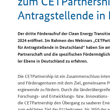
zum CET­Part­ner­shi
An­trag­stel­len­de i
Der drit­te För­der­auf­ruf der
Clean Energy Transiti
2024 er­öff­net. Im Rah­men des We­bi­nars „CET
Par
für An­trag­stel­len­de in Deutsch­land“ haben Sie a
Part­ner­schaft und die spe­zi­fi­schen För­der­mög­lic
ler Ebene in Deutsch­land zu er­fah­ren.
Die CET
Partnership
ist ein Zu­sam­men­schluss in­ter­n
und För­der­agen­tu­ren mit dem Ziel, ge­mein­sa­me P
er­gie­wen­de zu för­dern. Durch die län­der­über­grei­
Forschungs-​ und Entwicklungs-​ bzw. Innovations-​ (
die CET
Partnership
den Über­gang zu sau­be­rer En­er
zum er­klär­ten Ziel der EU bei­tra­gen, bis 2050 der er