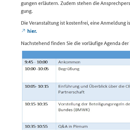
gun­gen er­läu­tern. Zudem ste­hen die An­sprech­per­so­
gung.
Die Ver­an­stal­tung ist kos­ten­frei, eine An­mel­dung is
hier.
Nach­ste­hend fin­den Sie die vor­läu­fi­ge Agen­da der 