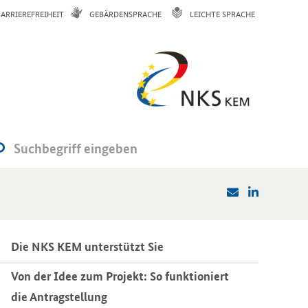
BARRIEREFREIHEIT
GEBÄRDENSPRACHE
LEICHTE SPRACHE
Die NKS KEM un­ter­stützt Sie
Von der Idee zum Pro­jekt: So funk­tio­niert
die An­trag­stel­lung