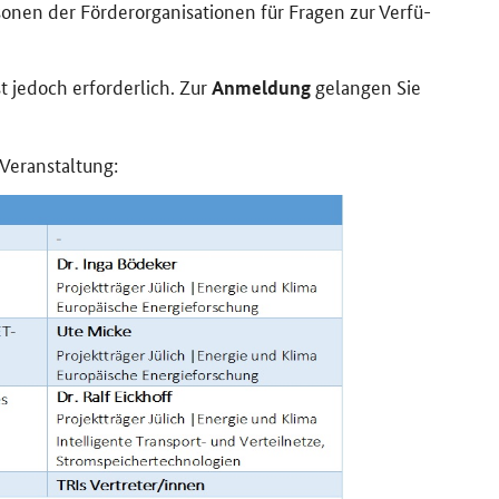
nen der För­der­or­ga­ni­sa­tio­nen für Fra­gen zur Ver­fü­
t je­doch er­for­der­lich. Zur
ge­lan­gen Sie
An­mel­dung
Ver­an­stal­tung: