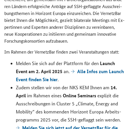
ren Län­dern er­folg­rei­che An­trä­ge auf SSH-
geflaggte
Aus­schrei­
bungs­the­men in Ho­ri­zont Eu­ro­pa ein­zu­rei­chen. Die Ver­netz­Bar
bie­tet Ihnen die Mög­lich­keit, ge­zielt bi­la­te­ra­le Mee­tings mit Ex­
per­tin­nen und Ex­per­ten an­de­rer Dis­zi­pli­nen zu ver­ein­ba­ren,
neue Ko­ope­ra­tio­nen zu in­iti­ie­ren und ge­mein­sam in­no­va­ti­ve
For­schungs­kon­sor­ti­en auf­zu­bau­en.
Im Rah­men der Ver­netz­Bar fin­den zwei Ver­an­stal­tun­gen statt:
Launch
Mel­den Sie sich auf der Platt­form für den
Event
am 2. April 2025
Alle Infos zum Launch
an.
Event fin­den Sie hier
.
14.
Zudem stel­len wir von der NKS KEM Ihnen am
April
Online
Se­mi­nars
im Rah­men eines
ex­pli­zit die
Aus­schrei­bun­gen in
Cluster
5 „
Climate, Energy and
Mobility
“ des kom­men­den Ho­ri­zont Eu­ro­pa Ar­beits­
pro­gramms 2025 vor, die SSH-​ge
flagg
t sein wer­den.
Mel­den Sie sich jetzt auf der Ver­netz­Bar für die