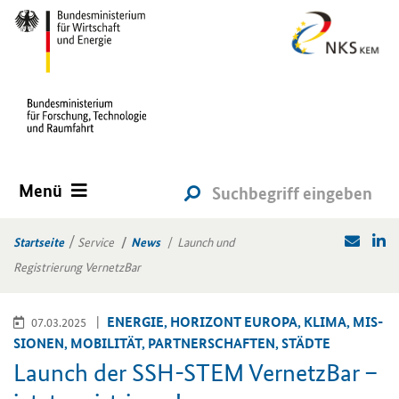
Menü
Startseite
Service
News
Launch und
Registrierung VernetzBar
EN­ER­GIE, HO­RI­ZONT EU­RO­PA, KLIMA, MIS­
07.03.2025
SIO­NEN, MO­BI­LI­TÄT, PART­NER­SCHAF­TEN, STÄD­TE
Launch der SSH-​STEM Ver­netz­Bar –