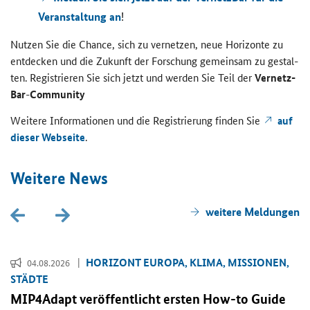
Ver­an­stal­tung an
!
Nut­zen Sie die Chan­ce, sich zu ver­net­zen, neue Ho­ri­zon­te zu
ent­de­cken und die Zu­kunft der For­schung ge­mein­sam zu ge­stal­
ten. Re­gis­trie­ren Sie sich jetzt und wer­den Sie Teil der
Ver­netz­
Bar
-
Community
Wei­te­re In­for­ma­tio­nen und die Re­gis­trie­rung fin­den Sie
auf
die­ser Web­sei­te
.
Wei­te­re News
wei­te­re Mel­dun­gen
HO­RI­ZONT EU­RO­PA, KLIMA, MIS­SIO­NEN,
04.08.2026
STÄD­TE
MIP4Adapt ver­öf­fent­licht ers­ten
How-to Guide