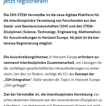
jetzt re­gis­trie­ren!
Die SSH-​STEM Ver­netz­Bar ist die neue di­gi­ta­le Platt­form für
die in­ter­dis­zi­pli­nä­re Ver­net­zung von For­schen­den aus den
Sozial-​ und Geis­tes­wis­sen­schaf­ten (SSH) und den STEM-​
Disziplinen (
Science, Technology, Engineering, Mathematic
s)
für Aus­schrei­bun­gen in Ho­ri­zont Eu­ro­pa. Ab jetzt ist die kos­
ten­lo­se Re­gis­trie­rung mög­lich.
Die Aus­schrei­bungs­the­men
in Ho­ri­zont Eu­ro­pa
er­for­dern zu­
neh­mend in­ter­dis­zi­pli­nä­re Zu­sam­men­ar­beit,
um Lö­sun­gen für
die viel­fäl­ti­gen ge­sell­schaft­li­chen Her­aus­for­de­run­gen zu ent­wi­
ckeln. Um dies zu för­dern, ver­folgt die EU das
Kon­zept der
„
SSH Integration
“. Dafür wer­den die
Topics
in Ho­ri­zont Eu­ro­pa
„SSH-
geflaggt
“.
Ziel der Ver­netz­Bar ist
,
die in­ter­dis­zi­pli­nä­re Ver­net­zung
zwi­
schen deut­schen Ak­teu­ren aus den ver­schie­de­nen Dis­zi­pli­nen zu
er­leich­tern, um ge­mein­sam mit Part­ner­or­ga­ni­sa­tio­nen aus an­de­