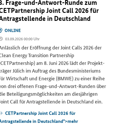
3. Frage-​und-Antwort-Runde zum
CET
CETPartnership Joint Call
2026 für
Run
An­trag­stel­len­de in Deutsch­land
ON
ON­LINE
09.
03.09.2026 00:00 Uhr
Die
C
(
CETP
An­läss­lich der Er­öff­nung der
Joint Calls
2026 der
den
J
Clean Energy Transition Partnership
und-A
(CETPartnership)
am 8. Juni 2026 lädt der Pro­jekt­
Uhr e
trä­ger Jü­lich im Auf­trag des Bun­des­mi­nis­te­ri­ums
für Wirt­schaft und En­er­gie (BMWE) zu einer Reihe
CE
von drei of­fe­nen Frage-​und-Antwort-Runden über
zum
J
die Be­tei­li­gungs­mög­lich­kei­ten am dies­jäh­ri­gen
Joint Call
für An­trag­stel­len­de in Deutsch­land ein.
CETPartnership Joint Call 2026 für
Antragstellende in Deutschland">
mehr