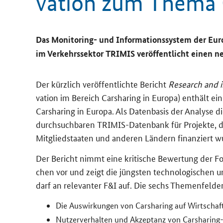
va­ti­on zum Thema C
Das
Monitoring
- und In­for­ma­ti­ons­sys­tem der Eu­
im Ver­kehrs­sek­tor TRI­MIS ver­öf­fent­licht eine
Der kürz­lich ver­öf­fent­lich­te Be­richt
Research and i
va­ti­on im Be­reich
Carsharing
in Eu­ro­pa) ent­hält e
Carsharing
in Eu­ro­pa. Als Da­ten­ba­sis der Ana­ly­se 
durch­such­ba­ren
TRIMIS
-​Datenbank für Pro­jek­t
Mitgliedstaaten und an­de­ren Län­dern fi­nan­ziert w
Der Be­richt nimmt eine kri­ti­sche Be­wer­tung der Fo
chen vor und zeigt die jüngs­ten tech­no­lo­gi­schen u
darf an re­le­van­ter F&I auf. Die sechs The­men­fel­de
Die Aus­wir­kun­gen von
Carsharing
auf Wirt­scha
Nut­zer­ver­hal­ten und Ak­zep­tanz von
Carsharing