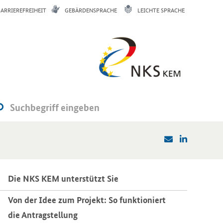
BARRIEREFREIHEIT
GEBÄRDENSPRACHE
LEICHTE SPRACHE
Die NKS KEM un­ter­stützt Sie
Von der Idee zum Pro­jekt: So funk­tio­niert
die An­trag­stel­lung