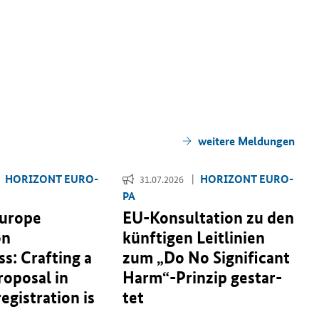
wei­te­re Mel­dun­gen
HO­RI­ZONT EU­RO­
HO­RI­ZONT EU­RO­
31.07.2026
PA
Europe
EU-​Konsultation zu den
on
künf­ti­gen Leit­li­ni­en
s: Crafting a
zum „
Do No Significant
roposal in
Harm
“-​Prinzip ge­star­
 registration is
tet