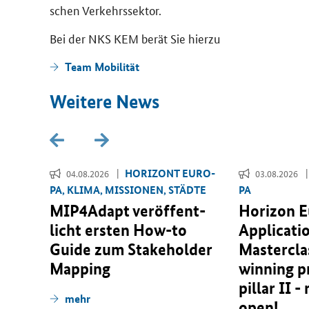
schen Ver­kehrs­sek­tor.
Bei der NKS KEM berät Sie hier­zu
Team
Mo­bi­li­tät
Wei­te­re News
­RI­
HO­RI­ZONT EU­RO­
04.08.2026
03.08.2026
PA, KLIMA, MIS­SIO­NEN, STÄD­TE
PA
r­
MIP4Adapt ver­öf­fent­
Horizon 
 für
licht ers­ten
How-to
Applicati
­
Guide
zum
Stakeholder
Masterclas
n­er­
Mapping
winning p
pillar II -
mehr
open!