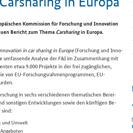
ar­sha­ring in Eu­ro­pa
ro­päi­schen Kom­mis­si­on für For­schung und In­no­va­ti­on
n neuen Be­richt zum Thema
Carsharing
in Eu­ro­pa.
nnovation in car sharing in Europe
(For­schung und In­no­
ine um­fas­sen­de Ana­ly­se der F&I im Zu­sam­men­hang mit
dien­ten etwa 9.000 Pro­jek­te in der frei zu­gäng­li­chen,
e, die von EU-​Forschungsrahmenprogrammen, EU-​
ur­den.
r­schung in sechs ver­schie­de­nen the­ma­ti­schen Be­rei­
nd sons­ti­gen Ent­wick­lun­gen sowie den künf­ti­gen Be­
r sind:
HO­RI­ZONT EU­RO­PA
8.10.2026
ft und Um­welt
Know­ledge Va­lo­risa­ti­on in Ac­tion:
-​Angeboten