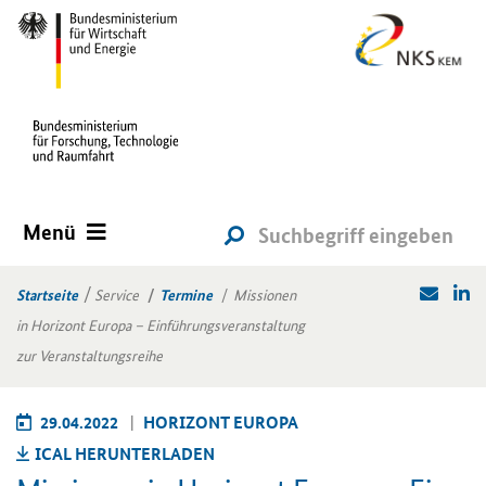
Menü
Startseite
Service
Termine
Missionen
in Horizont Europa – Einführungsveranstaltung
zur Veranstaltungsreihe
29.04.2022
HO­RI­ZONT EU­RO­PA
ICAL HER­UN­TER­LA­DEN