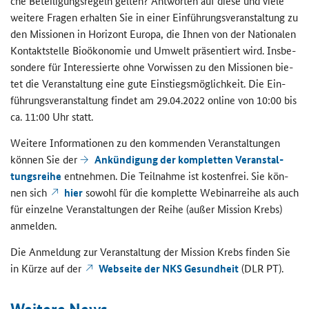
che Be­tei­li­gungs­re­geln gel­ten? Ant­wor­ten auf diese und viele
wei­te­re Fra­gen er­hal­ten Sie in einer Ein­füh­rungs­ver­an­stal­tung zu
den Mis­sio­nen in Ho­ri­zont Eu­ro­pa, die Ihnen von der Na­tio­na­len
Kon­takt­stel­le Bio­öko­no­mie und Um­welt prä­sen­tiert wird. Ins­be­
son­de­re für In­ter­es­sier­te ohne Vor­wis­sen zu den Mis­sio­nen bie­
tet die Ver­an­stal­tung eine gute Ein­stiegs­mög­lich­keit. Die Ein­
füh­rungs­ver­an­stal­tung fin­det am 29.04.2022 on­line von 10:00 bis
ca. 11:00 Uhr statt.
Wei­te­re In­for­ma­tio­nen zu den kom­men­den Ver­an­stal­tun­gen
kön­nen Sie der
An­kün­di­gung der kom­plet­ten Ver­an­stal­
tungs­rei­he
ent­neh­men. Die Teil­nah­me ist kos­ten­frei. Sie kön­
nen sich
hier
so­wohl für die kom­plet­te We­bi­nar­rei­he als auch
für ein­zel­ne Ver­an­stal­tun­gen der Reihe (außer Mis­si­on Krebs)
an­mel­den.
Die An­mel­dung zur Ver­an­stal­tung der Mis­si­on Krebs fin­den Sie
in Kürze auf der
Web­sei­te der NKS Ge­sund­heit
(DLR PT).