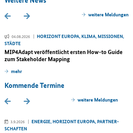
Wei­te­re News
wei­te­re Mel­dun­gen
HO­RI­ZONT EU­RO­PA, KLIMA, MIS­SIO­NEN,
04.08.2026
STÄD­TE
MIP4Adapt ver­öf­fent­licht ers­ten
How-to Guide
zum
Stakeholder Mapping
mehr
Kom­men­de Ter­mi­ne
wei­te­re Mel­dun­gen
EN­ER­GIE, HO­RI­ZONT EU­RO­PA, PART­NER­
3.9.2026
SCHAF­TEN