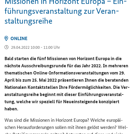
Mis­sio­nen in Ho­ri­zont Eu­ro­pa – Ein­
füh­rungs­ver­an­stal­tung zur Ver­an­
stal­tungs­rei­he
ON­LINE
29.04.2022 10:00 - 11:00 Uhr
Bald star­ten die fünf Mis­sio­nen von Ho­ri­zont Eu­ro­pa in die
nächs­te Aus­schrei­bungs­run­de für das Jahr 2022. In meh­re­ren
the­ma­ti­schen
Online
-​Informationsveranstaltungen vom 29.
April bis zum 25. Mai 2022 prä­sen­tie­ren Ihnen die be­ra­ten­den
Na­tio­na­len Kon­takt­stel­len Ihre För­der­mög­lich­kei­ten. Die Ver­
an­stal­tungs­rei­he be­ginnt mit die­ser Ein­füh­rungs­ver­an­stal­
tung, wel­che wir spe­zi­ell für Neu­ein­stei­gen­de kon­zi­piert
haben.
Was sind die Mis­sio­nen in Ho­ri­zont Eu­ro­pa? Wel­che eu­ro­päi­
schen Her­aus­for­de­run­gen sol­len mit ihnen ge­löst wer­den? Wel­