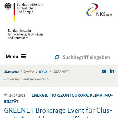
Menü
Startseite
Service
News
GREENET
Brokerage Event für Cluster 5
EN­ER­GIE, HO­RI­ZONT EU­RO­PA, KLIMA, MO­
24.07.2023
BI­LI­TÄT
GREE­N­ET Bro­ke­rage Event für Clus­