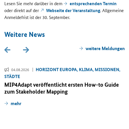
Lesen Sie mehr dar­über in dem
ent­spre­chen­den Ter­min
oder di­rekt auf der
Web­sei­te der Ver­an­stal­tung
. All­ge­mei­ne
An­mel­de­frist ist der 30. Sep­tem­ber.
Wei­te­re News
wei­te­re Mel­dun­gen
HO­RI­ZONT EU­RO­PA, KLIMA, MIS­SIO­NEN,
04.08.2026
STÄD­TE
MIP4Adapt ver­öf­fent­licht ers­ten
How-to Guide
zum
Stakeholder Mapping
mehr